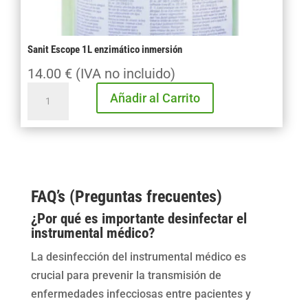
Sanit Escope 1L enzimático inmersión
14.00
€
(IVA no incluido)
Sanit
Añadir al Carrito
Escope
1L
enzimático
inmersión
cantidad
FAQ’s (Preguntas frecuentes)
¿Por qué es importante desinfectar el
instrumental médico?
La desinfección del instrumental médico es
crucial para prevenir la transmisión de
enfermedades infecciosas entre pacientes y