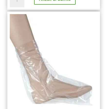
Sudoración
Manicura
BM
B/100
cantidad