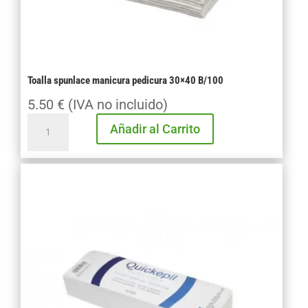
Toalla spunlace manicura pedicura 30×40 B/100
5.50
€
(IVA no incluido)
Toalla
Añadir al Carrito
spunlace
manicura
pedicura
30x40
B/100
cantidad