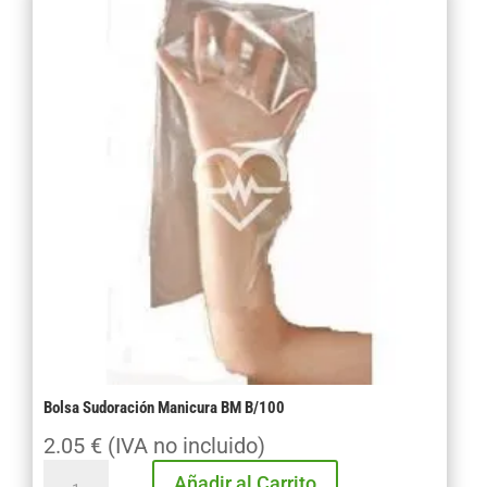
40X75
B/50
cantidad
Bolsa Sudoración Manicura BM B/100
2.05
€
(IVA no incluido)
Bolsa
Añadir al Carrito