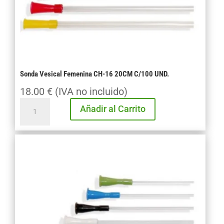
Sonda Vesical Femenina CH-16 20CM C/100 UND.
18.00
€
(IVA no incluido)
Sonda
Añadir al Carrito
Vesical
Femenina
CH-
16
20CM
C/100
UND.
cantidad