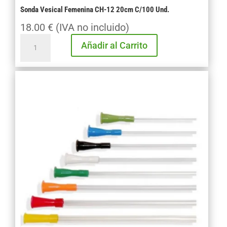
Sonda Vesical Femenina CH-12 20cm C/100 Und.
18.00
€
(IVA no incluido)
Sonda
Añadir al Carrito
Vesical
Femenina
CH-
12
20cm
C/100
Und.
cantidad