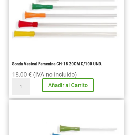
Sonda Vesical Femenina CH-18 20CM C/100 UND.
18.00
€
(IVA no incluido)
Sonda
Añadir al Carrito
Vesical
Femenina
CH-
18
20CM
C/100