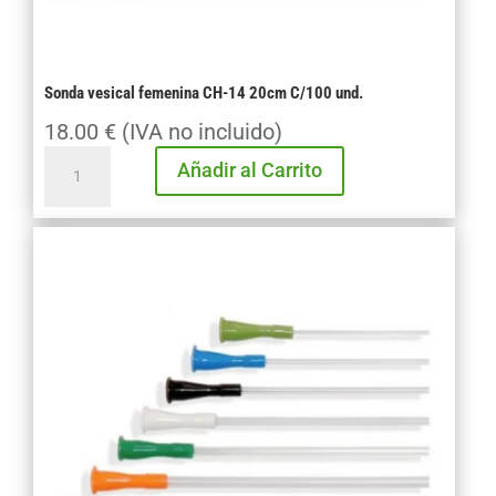
Sonda vesical femenina CH-14 20cm C/100 und.
18.00
€
(IVA no incluido)
Sonda
Añadir al Carrito
vesical
femenina
CH-
14
20cm
C/100
und.
cantidad