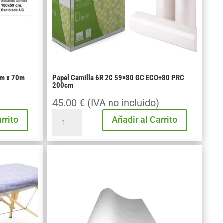
cm x 70m
Papel Camilla 6R 2C 59×80 GC ECO+80 PRC
200cm
)
45.00
€
(IVA no incluido)
Papel
rrito
Añadir al Carrito
Camilla
6R
2C
59x80
GC
ECO+80
PRC
200cm