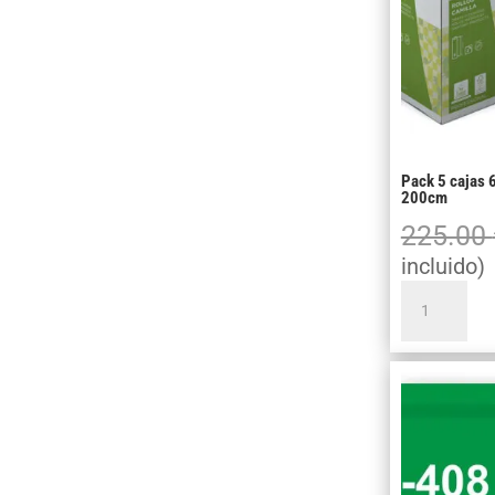
Pack 5 cajas 
200cm
225.00
incluido)
Pack
5
cajas
6R
papel
camilla
Ecológico
PR