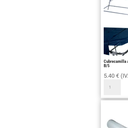
PRC
40cm
cantidad
Cubrecamilla a
B/5
5.40
€
(IV
Cubrecamil
ajustable
plastificada
80
x
210
B/5