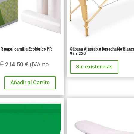
180cm
C/6
uni.
cantidad
6R papel camilla Ecológico PR
Sábana Ajustable Desechable Blan
95 x 220
€
El
El
214.50
€
(IVA no
Sin existencias
precio
precio
original
actual
Añadir al Carrito
era:
es:
225.00 €.
214.50 €.