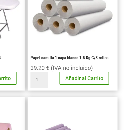
C/6
uni.
cantidad
5
Papel camilla 1 capa blanco 1.5 Kg C/8 rollos
39.20
€
(IVA no incluido)
Papel
rrito
Añadir al Carrito
camilla
1
capa
blanco
1.5
Kg
C/8