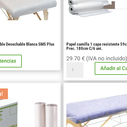
ble Desechable Blanca SMS Plus
Papel camilla 1 capa resistente 59
0
Prec. 180cm C/6 uni.
29.70
€
(IVA no incluido
stencias
Papel
Añadir al Ca
camilla
1
capa
a!
resistente
59cm
x
70m
Prec.