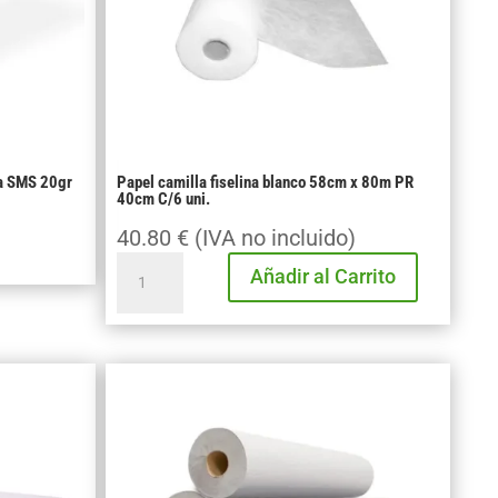
cantidad
ca SMS 20gr
Papel camilla fiselina blanco 58cm x 80m PR
40cm C/6 uni.
40.80
€
(IVA no incluido)
Papel
Añadir al Carrito
camilla
fiselina
blanco
58cm
x
80m
PR
40cm