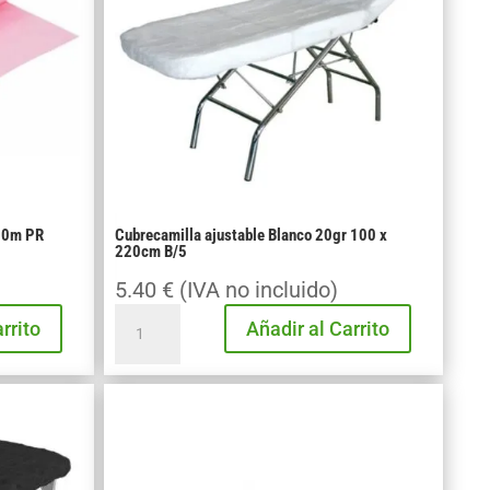
 80m PR
Cubrecamilla ajustable Blanco 20gr 100 x
220cm B/5
)
5.40
€
(IVA no incluido)
Cubrecamilla
rrito
Añadir al Carrito
ajustable
Blanco
20gr
100
x
220cm