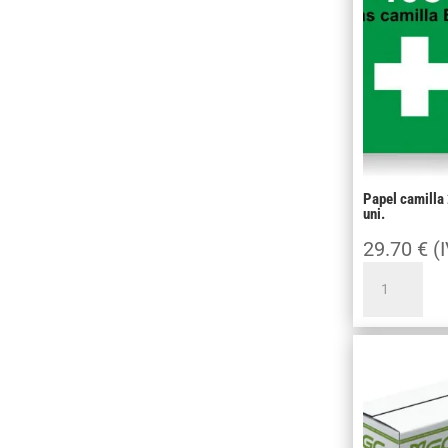
200cm
cantidad
Papel camilla
uni.
29.70
€
(
Papel
camilla
2
capas
59
x
70