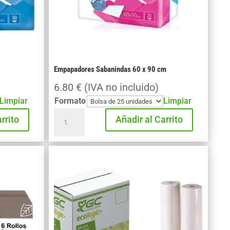
Empapadores Sabanindas 60 x 90 cm
6.80
€
(IVA no incluido)
Limpiar
Formato
Limpiar
Empapadores
rrito
Añadir al Carrito
Sabanindas
60
x
90
cm
cantidad