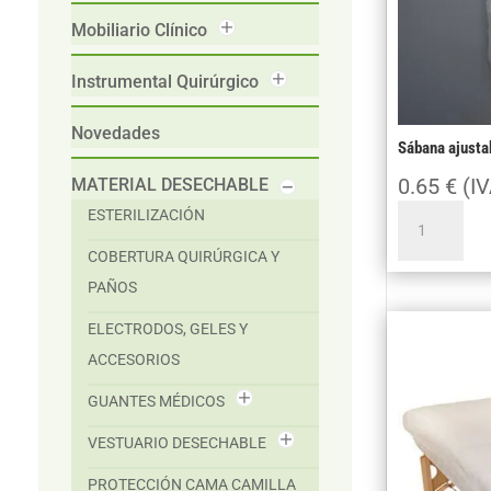
Mobiliario Clínico
Instrumental Quirúrgico
Novedades
Sábana ajusta
0.65
€
(IV
MATERIAL DESECHABLE
Sábana
ESTERILIZACIÓN
ajustable
COBERTURA QUIRÚRGICA Y
95
PAÑOS
x
220
ELECTRODOS, GELES Y
30gr
ACCESORIOS
cantidad
GUANTES MÉDICOS
VESTUARIO DESECHABLE
PROTECCIÓN CAMA CAMILLA