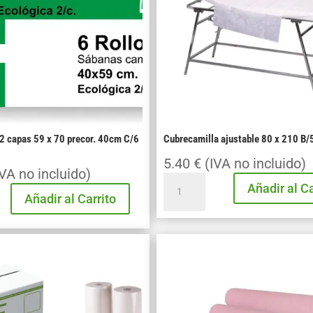
 2 capas 59 x 70 precor. 40cm C/6
Cubrecamilla ajustable 80 x 210 B/
5.40
€
(IVA no incluido)
IVA no incluido)
Cubrecamilla
Añadir al Ca
Añadir al Carrito
ajustable
80
x
210
B/5
cantidad