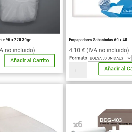
ble 95 x 220 30gr
Empapadores Sabanindas 60 x 40
A no incluido)
4.10
€
(IVA no incluido)
Formato
Añadir al Carrito
Empapadores
Añadir al Ca
Sabanindas
60
x
40
cantidad