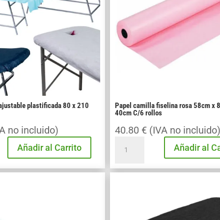
justable plastificada 80 x 210
Papel camilla fiselina rosa 58cm x
40cm C/6 rollos
A no incluido)
40.80
€
(IVA no incluido
la
Papel
Añadir al Carrito
Añadir al Ca
camilla
fiselina
rosa
58cm
x
80m