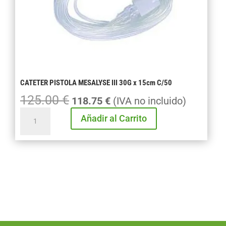
CATETER PISTOLA MESALYSE III 30G x 15cm C/50
125.00
€
El
El
118.75
€
(IVA no incluido)
precio
precio
CATETER
Añadir al Carrito
original
actual
PISTOLA
era:
es:
MESALYSE
125.00 €.
118.75 €.
III
30G
x
15cm
C/50
cantidad