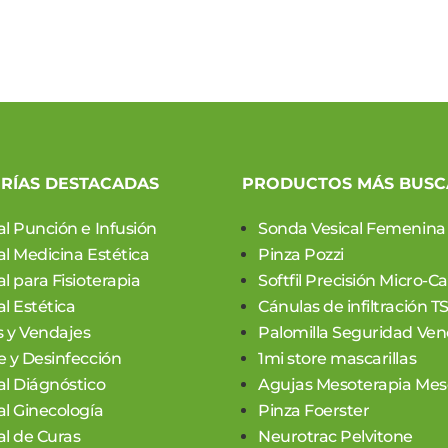
RÍAS DESTACADAS
PRODUCTOS MÁS BUS
al Punción e Infusión
Sonda Vesical Femenina
al Medicina Estética
Pinza Pozzi
l para Fisioterapia
Softfil Precisión Micro-C
l Estética
Cánulas de infiltración T
 y Vendajes
Palomilla Seguridad Ven
e y Desinfección
1mi store mascarillas
al Diágnóstico
Agujas Mesoterapia Meso
al Ginecología
Pinza Foerster
al de Curas
Neurotrac Pelvitone