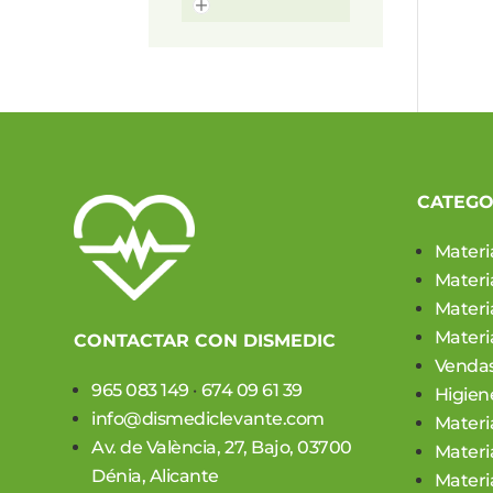
CATEGO
Materi
Materi
Materia
Materia
CONTACTAR CON DISMEDIC
Vendas
965 083 149
·
674 09 61 39
Higien
info@dismediclevante.com
Materi
Av. de València, 27, Bajo, 03700
Materi
Dénia, Alicante
Materi