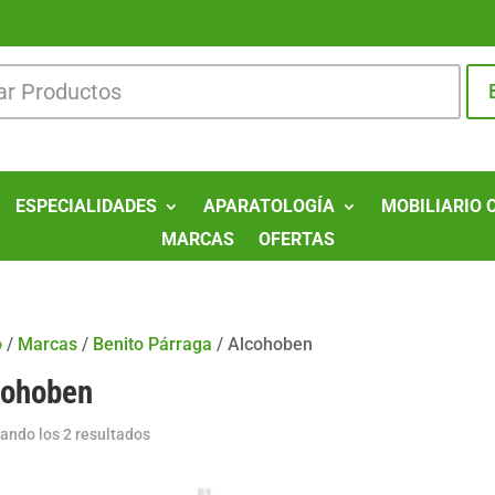
ESPECIALIDADES
APARATOLOGÍA
MOBILIARIO 
MARCAS
OFERTAS
o
/
Marcas
/
Benito Párraga
/
Alcohoben
cohoben
Ordenado
ando los 2 resultados
por
popularidad