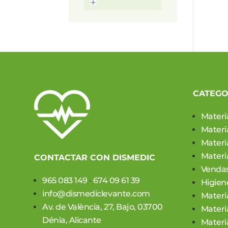
CATEGO
Materi
Materi
Materia
Materia
CONTACTAR CON DISMEDIC
Vendas
965 083 149
·
674 09 61 39
Higien
info@dismediclevante.com
Materi
Av. de València, 27, Bajo, 03700
Materi
Dénia, Alicante
Materi