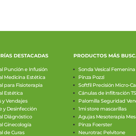
RÍAS DESTACADAS
PRODUCTOS MÁS BUS
al Punción e Infusión
Sonda Vesical Femenina
al Medicina Estética
Pinza Pozzi
l para Fisioterapia
Softfil Precisión Micro-C
l Estética
Cánulas de infiltración T
 y Vendajes
Palomilla Seguridad Ven
e y Desinfección
1mi store mascarillas
al Diágnóstico
Agujas Mesoterapia Meso
al Ginecología
Pinza Foerster
al de Curas
Neurotrac Pelvitone