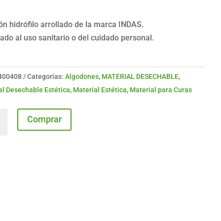
n hidrófilo arrollado de la marca INDAS.
ado al uso sanitario o del cuidado personal.
400408
Categorías:
Algodones
,
MATERIAL DESECHABLE
,
al Desechable Estética
,
Material Estética
,
Material para Curas
ón
Comprar
ado
dad