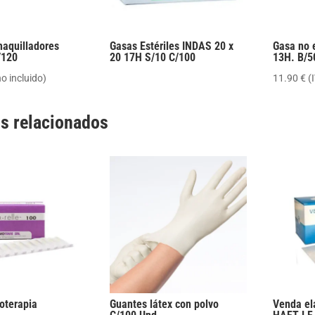
maquilladores
Gasas Estériles INDAS 20 x
Gasa no e
/120
20 17H S/10 C/100
13H. B/5
no incluido)
11.90
€
(
s relacionados
oterapia
Guantes látex con polvo
Venda el