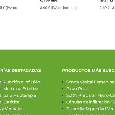
C/100 Und.
HAFT LF
Rango
25
€
(IVA no
3.90
€
(IVA no incluido)
2.69
€
-
3
de
precios:
desde
8.95 €
hasta
39.25 €
RÍAS DESTACADAS
PRODUCTOS MÁS BUS
al Punción e Infusión
Sonda Vesical Femenina
al Medicina Estética
Pinza Pozzi
l para Fisioterapia
Softfil Precisión Micro-C
l Estética
Cánulas de infiltración T
 y Vendajes
Palomilla Seguridad Ven