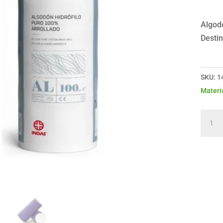
Algodó
Destin
SKU:
1
Materi
Algod
arroll
Indas
1
Kg
canti