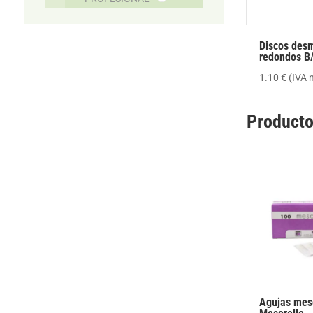
Discos des
redondos B
1.10
€
(IVA 
Producto
Agujas mes