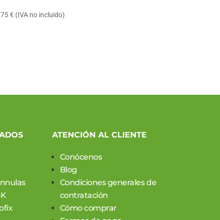
Rango
.75
€
(IVA no incluido)
de
precios:
desde
2.69 €
hasta
3.75 €
CADOS
ATENCIÓN AL CLIENTE
Conócenos
Blog
annulas
Condiciones generales de
SK
contratación
ofix
Cómo comprar