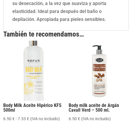
su desecación, a la vez que suaviza y aporta
elasticidad. Ideal para después del baño o
depilación. Apropiada para pieles sensibles.
También te recomendamos…
Body Milk Aceite Hipérico KFS
Body milk aceite de Argán
500ml
Cavall Verd – 500 ml.
Rango
6.50
€
-
7.33
€
(IVA no incluido)
6.50
€
(IVA no incluido)
de