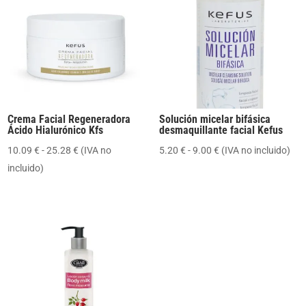
Crema Facial Regeneradora
Solución micelar bifásica
Ácido Hialurónico Kfs
desmaquillante facial Kefus
Rango
Rango
10.09
€
-
25.28
€
(IVA no
5.20
€
-
9.00
€
(IVA no incluido)
de
de
incluido)
precios:
precios:
desde
desde
10.09 €
5.20 €
hasta
hasta
25.28 €
9.00 €