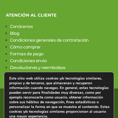
ATENCIÓN AL CLIENTE
Conócenos
Blog
Condiciones generales de contratación
Cómo comprar
Formas de pago
Condiciones envio
Devoluciones y reembolsos
Este sitio web utiliza cookies y/o tecnologías similares,
propias y de terceros, que almacenan y recuperan
información cuando navegas. En general, estas tecnologías
pueden servir para finalidades muy diversas, como por
ejemplo reconocerte como usuario, obtener información
©2023 Dismedic Levante · Material Médico Online · Todos
sobre sus hábitos de navegación, fines estadísticos o
los derechos reservados. ·
Privacidad, aviso legal y cookies
·
personalizar la forma en que se muestra el contenido. Estas
Accesibilidad
.
cookies y/o tecnologías similares proporcionan al usuario
una mayor experiencia.