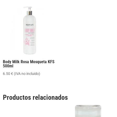
precios:
desde
6.50 €
hasta
7.33 €
Body Milk Rosa Mosqueta KFS
500ml
6.50
€
(IVA no incluido)
Productos relacionados