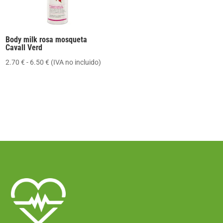
Body milk rosa mosqueta
Cavall Verd
Rango
2.70
€
-
6.50
€
(IVA no incluido)
de
precios:
desde
2.70 €
hasta
6.50 €