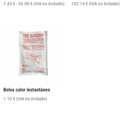
Rango
7.43
€
-
42.00
€
(IVA no incluido)
132.14
€
(IVA no incluido)
de
precios:
desde
7.43 €
hasta
42.00 €
Bolsa calor instantáneo
1.10
€
(IVA no incluido)