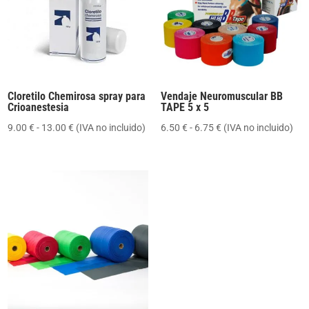
16.00 €
Cloretilo Chemirosa spray para
Vendaje Neuromuscular BB
Crioanestesia
TAPE 5 x 5
Rango
Rango
9.00
€
-
13.00
€
(IVA no incluido)
6.50
€
-
6.75
€
(IVA no incluido)
de
de
precios:
precios:
desde
desde
9.00 €
6.50 €
hasta
hasta
13.00 €
6.75 €