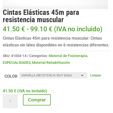
Cintas Elásticas 45m para
resistencia muscular
Rango
41.50
€
-
99.10
€
(IVA no incluido)
de
Cintas Elásticas 45m para resistencia muscular: Cintas
precios:
elásticas sin látex disponibles en 6 resistencias diferentes.
desde
41.50 €
SKU:
41004-14
Categorías:
Material de Fisioterapia
,
hasta
ESPECIALIDADES
,
Material Rehabilitación
99.10 €
Limpiar
COLOR
41.50
€
(IVA no incluido)
Cintas
Comprar
Elásticas
45m