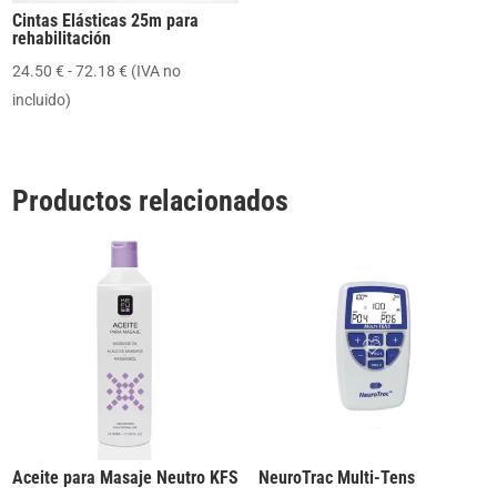
Cintas Elásticas 25m para
rehabilitación
Rango
24.50
€
-
72.18
€
(IVA no
de
incluido)
precios:
desde
24.50 €
Productos relacionados
hasta
72.18 €
Aceite para Masaje Neutro KFS
NeuroTrac Multi-Tens