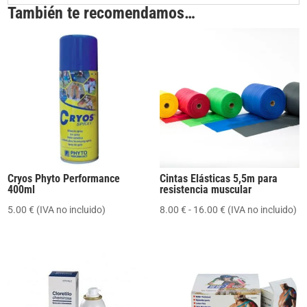
También te recomendamos…
Cryos Phyto Performance
Cintas Elásticas 5,5m para
400ml
resistencia muscular
Rango
5.00
€
(IVA no incluido)
8.00
€
-
16.00
€
(IVA no incluido)
de
precios:
desde
8.00 €
hasta