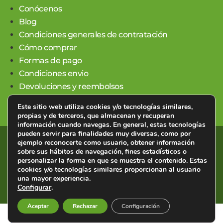
Conócenos
Blog
Condiciones generales de contratación
Cómo comprar
Formas de pago
Condiciones envio
Devoluciones y reembolsos
Este sitio web utiliza cookies y/o tecnologías similares,
propias y de terceros, que almacenan y recuperan
información cuando navegas. En general, estas tecnologías
pueden servir para finalidades muy diversas, como por
ejemplo reconocerte como usuario, obtener información
©2023 Dismedic Levante · Material Médico Online · Todos
sobre sus hábitos de navegación, fines estadísticos o
los derechos reservados. ·
Privacidad, aviso legal y cookies
·
personalizar la forma en que se muestra el contenido. Estas
Accesibilidad
.
cookies y/o tecnologías similares proporcionan al usuario
una mayor experiencia.
Configurar
.
⚡
Teamhost
Shops
Aceptar
Rechazar
Configuración