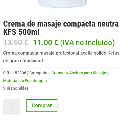
Crema de masaje compacta neutra
KFS 500ml
El
El
13.60
€
11.00
€
(IVA no incluido)
precio
precio
Crema compacta masaje profesional aceite solido Kefus
original
actual
de gran untuosidad.
era:
es:
13.60 €.
11.00 €.
SKU:
152236
Categorías:
Cremas y Aceites para Masajes
,
Material de Fisioterapia
9 disponibles
Crema
Comprar
de
masaje
compacta