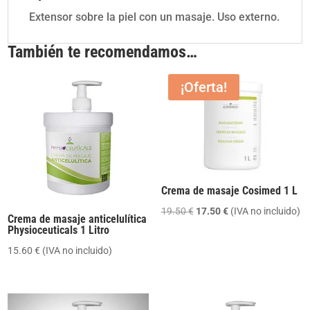
Extensor sobre la piel con un masaje. Uso externo.
También te recomendamos…
¡Oferta!
Crema de masaje Cosimed 1 L
El
El
19.50
€
17.50
€
(IVA no incluido)
Crema de masaje anticelulítica
precio
precio
Physioceuticals 1 Litro
original
actual
15.60
€
(IVA no incluido)
era:
es:
19.50 €.
17.50 €.