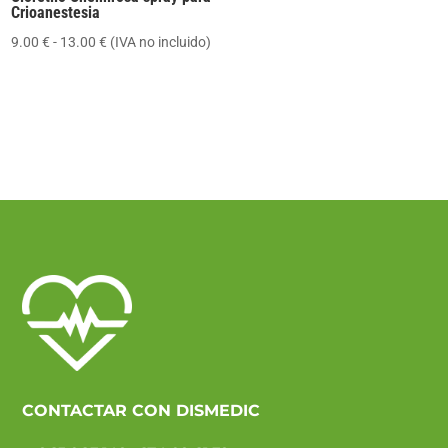
Crioanestesia
Rango
9.00
€
-
13.00
€
(IVA no incluido)
de
precios:
desde
9.00 €
hasta
13.00 €
CONTACTAR CON DISMEDIC