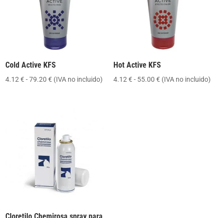
Cold Active KFS
Hot Active KFS
Rango
Rango
4.12
€
-
79.20
€
(IVA no incluido)
4.12
€
-
55.00
€
(IVA no incluido)
de
de
precios:
precios:
desde
desde
4.12 €
4.12 €
hasta
hasta
79.20 €
55.00 €
Cloretilo Chemirosa spray para