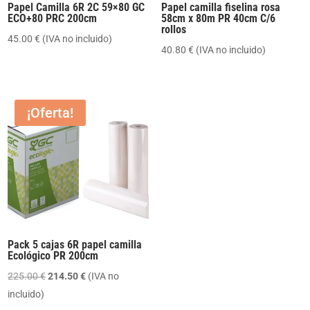
Papel Camilla 6R 2C 59×80 GC
Papel camilla fiselina rosa
ECO+80 PRC 200cm
58cm x 80m PR 40cm C/6
rollos
45.00
€
(IVA no incluido)
40.80
€
(IVA no incluido)
¡Oferta!
Pack 5 cajas 6R papel camilla
Ecológico PR 200cm
El
El
225.00
€
214.50
€
(IVA no
precio
precio
incluido)