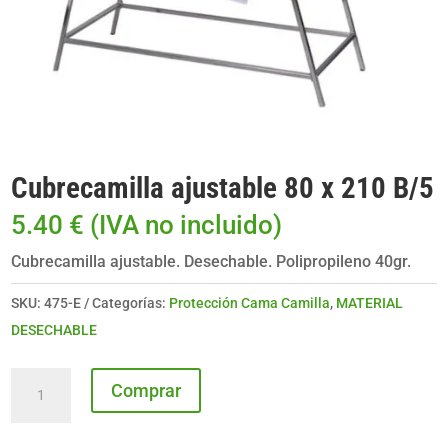
Cubrecamilla ajustable 80 x 210 B/5
5.40
€
(IVA no incluido)
Cubrecamilla ajustable. Desechable. Polipropileno 40gr.
SKU:
475-E
Categorías:
Protección Cama Camilla
,
MATERIAL
DESECHABLE
Cubrecamilla
Comprar
ajustable
80