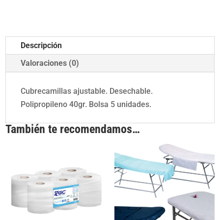
x
210
B/5
Descripción
cantidad
Valoraciones (0)
Cubrecamillas ajustable. Desechable.
Polipropileno 40gr. Bolsa 5 unidades.
También te recomendamos…