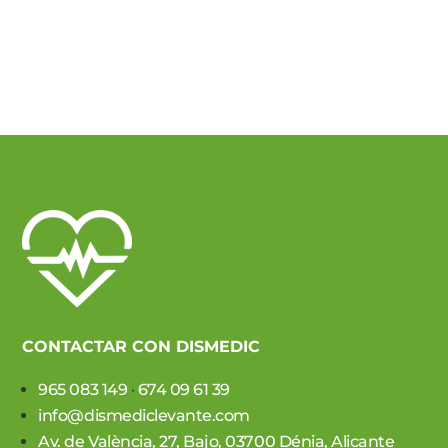
original
actual
era:
es:
225.00 €.
214.50 €.
CONTACTAR CON DISMEDIC
965 083 149
·
674 09 61 39
info@dismediclevante.com
Av. de València, 27, Bajo, 03700 Dénia, Alicante