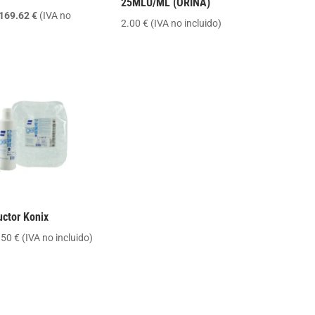
25MLU/ML (ORINA)
El
El
169.62
€
(IVA no
2.00
€
(IVA no incluido)
precio
precio
original
actual
era:
es:
179.60 €.
169.62 €.
uctor Konix
Rango
.50
€
(IVA no incluido)
de
precios:
desde
0.75 €