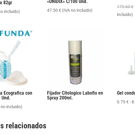
«UNIDIX» C/100 Und.
o 82gr
179.60
€
47.50
€
(IVA no incluido)
no incluido)
incluido)
a Ecografica con
Fijador Citologico Labofix en
Gel cond
0 Und.
Spray 200ml.
0.75
€
-
8
 no incluido)
s relacionados