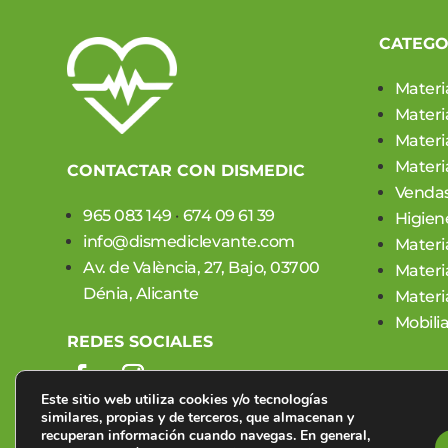
CATEGO
Materi
Materi
Materia
Materia
CONTACTAR CON DISMEDIC
Vendas
965 083 149
·
674 09 61 39
Higien
info@dismediclevante.com
Materi
Av. de València, 27, Bajo, 03700
Materi
Dénia, Alicante
Materi
Mobilia
REDES SOCIALES
Este sitio web utiliza cookies y/o tecnologías
similares, propias y de terceros, que almacenan y
recuperan información cuando navegas. En general,