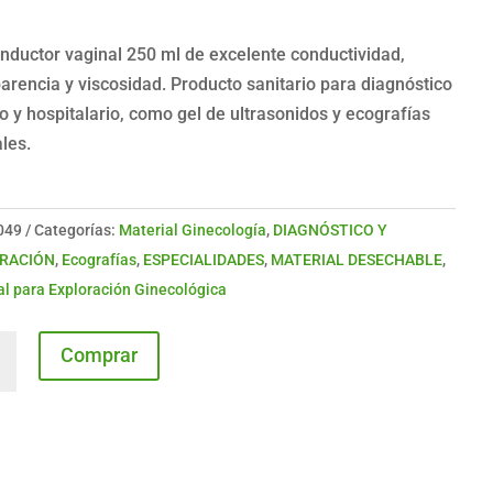
nductor vaginal 250 ml de excelente conductividad,
arencia y viscosidad. Producto sanitario para diagnóstico
 y hospitalario, como gel de ultrasonidos y ecografías
les.
049
Categorías:
Material Ginecología
,
DIAGNÓSTICO Y
RACIÓN
,
Ecografías
,
ESPECIALIDADES
,
MATERIAL DESECHABLE
,
al para Exploración Ginecológica
Comprar
ctor
l