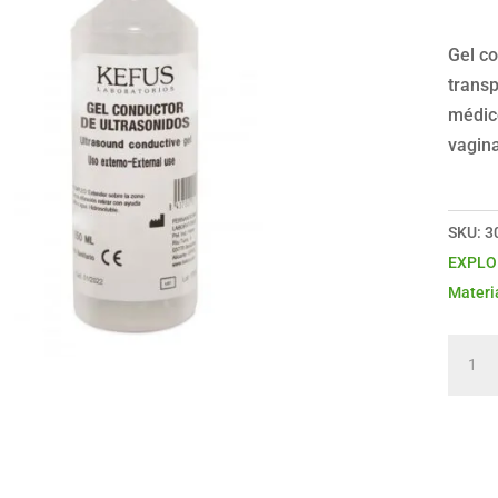
Gel co
transp
médico
vagina
SKU:
3
EXPLO
Materi
Gel
condu
vagina
250
ml