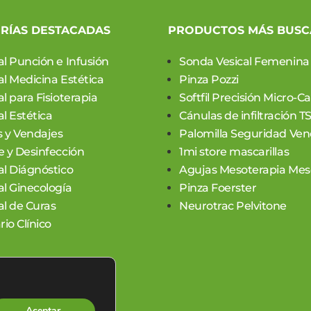
RÍAS DESTACADAS
PRODUCTOS MÁS BUS
al Punción e Infusión
Sonda Vesical Femenina
al Medicina Estética
Pinza Pozzi
l para Fisioterapia
Softfil Precisión Micro-C
l Estética
Cánulas de infiltración T
 y Vendajes
Palomilla Seguridad Ven
e y Desinfección
1mi store mascarillas
al Diágnóstico
Agujas Mesoterapia Meso
al Ginecología
Pinza Foerster
al de Curas
Neurotrac Pelvitone
rio Clínico
Aceptar