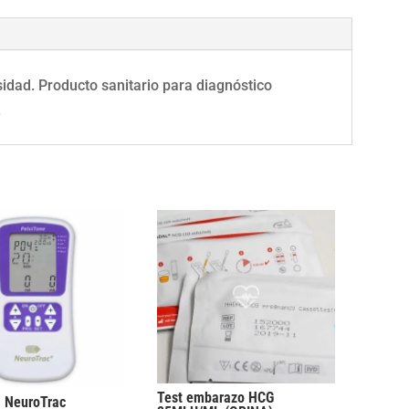
dad
idad. Producto sanitario para diagnóstico
.
Test embarazo HCG
a NeuroTrac