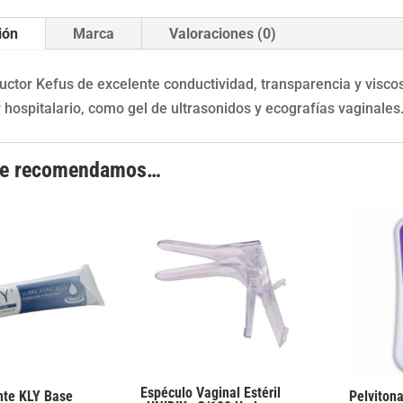
Kefus
canti
ión
Marca
Valoraciones (0)
uctor Kefus de excelente conductividad, transparencia y viscos
 hospitalario, como gel de ultrasonidos y ecografías vaginales
te recomendamos…
Espéculo Vaginal Estéril
nte KLY Base
Pelviton