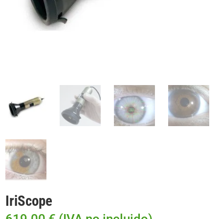
IriScope
619.00
€
(IVA no incluido)