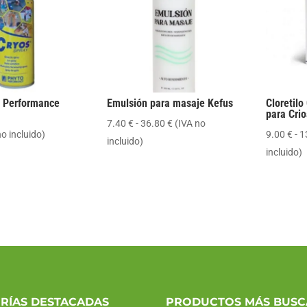
o Performance
Emulsión para masaje Kefus
Cloretilo
para Cri
Rango
7.40
€
-
36.80
€
(IVA no
no incluido)
9.00
€
-
1
de
incluido)
incluido)
precios:
desde
7.40 €
hasta
36.80 €
RÍAS DESTACADAS
PRODUCTOS MÁS BUS