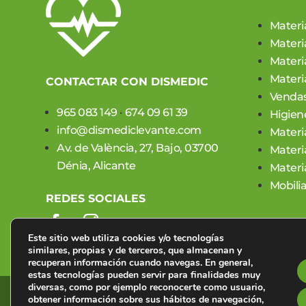
Materi
Materi
Materia
Materia
CONTACTAR CON DISMEDIC
Vendas
965 083 149
·
674 09 61 39
Higien
info@dismediclevante.com
Materi
Av. de València, 27, Bajo, 03700
Materi
Dénia, Alicante
Materi
Mobilia
REDES SOCIALES
Este sitio web utiliza cookies y/o tecnologías
similares, propias y de terceros, que almacenan y
recuperan información cuando navegas. En general,
estas tecnologías pueden servir para finalidades muy
diversas, como por ejemplo reconocerte como usuario,
obtener información sobre sus hábitos de navegación,
©2023 Dismedic Levante · Material Médico Online · Todos