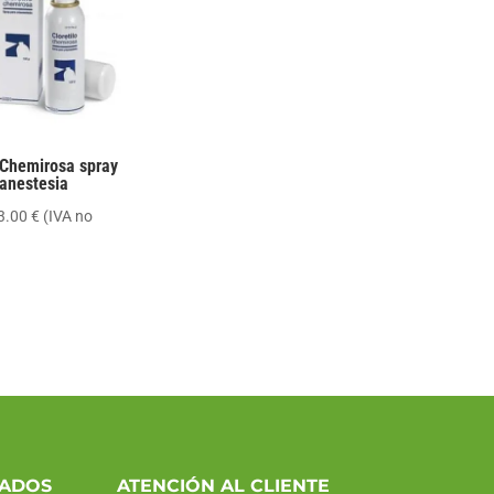
 Chemirosa spray
oanestesia
Rango
3.00
€
(IVA no
de
precios:
desde
9.00 €
hasta
13.00 €
CADOS
ATENCIÓN AL CLIENTE