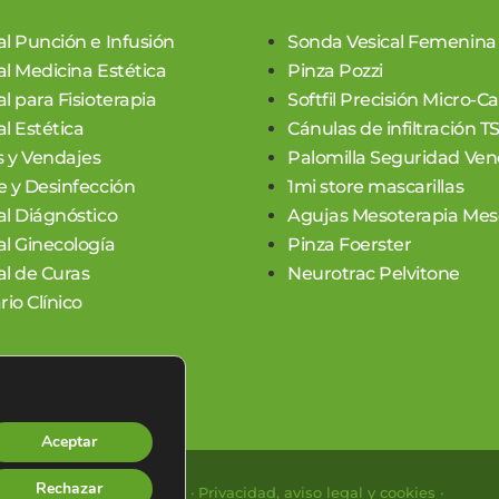
al Punción e Infusión
Sonda Vesical Femenina
al Medicina Estética
Pinza Pozzi
l para Fisioterapia
Softfil Precisión Micro-C
l Estética
Cánulas de infiltración T
 y Vendajes
Palomilla Seguridad Ven
e y Desinfección
1mi store mascarillas
al Diágnóstico
Agujas Mesoterapia Meso
al Ginecología
Pinza Foerster
al de Curas
Neurotrac Pelvitone
rio Clínico
Aceptar
Rechazar
 los derechos reservados. ·
Privacidad, aviso legal y cookies
·