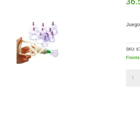
36.
Juego
SKU:
6
Fisiote
Juego
Vento
Aspir
China
C/6
Camp
canti