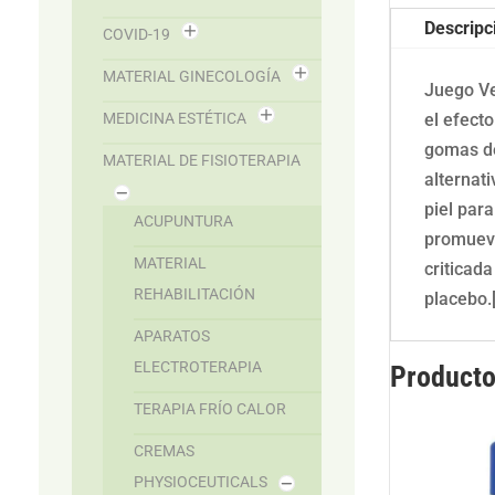
Descripc
COVID-19
MATERIAL GINECOLOGÍA
Juego Ve
MEDICINA ESTÉTICA
el efect
gomas de
MATERIAL DE FISIOTERAPIA
alternati
piel par
ACUPUNTURA
promueve 
MATERIAL
criticad
REHABILITACIÓN
placebo.[
APARATOS
ELECTROTERAPIA
Producto
TERAPIA FRÍO CALOR
CREMAS
PHYSIOCEUTICALS