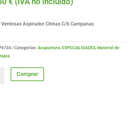
50
€
(IVA no incluido)
 Ventosas Aspirador Chinas C/6 Campanas
76734
Categorías:
Acupuntura
,
ESPECIALIDADES
,
Material de
rapia
Comprar
sas
ador
s
anas
dad