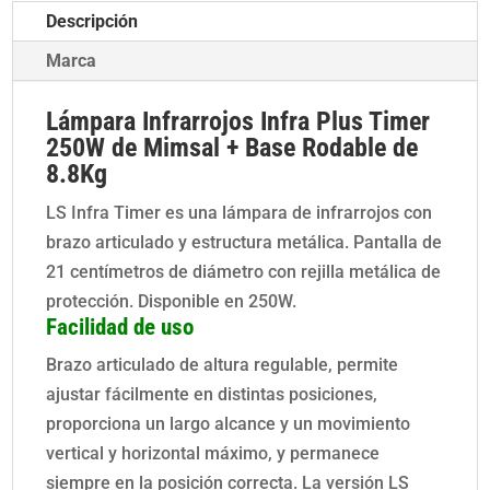
Descripción
con
Temporizador+
Marca
Base
Rodable
Lámpara Infrarrojos Infra Plus Timer
de
250W de Mimsal + Base Rodable de
8.8Kg
8.8Kg
cantidad
LS Infra Timer es una lámpara de infrarrojos con
brazo articulado y estructura metálica. Pantalla de
21 centímetros de diámetro con rejilla metálica de
protección. Disponible en 250W.
Facilidad de uso
Brazo articulado de altura regulable, permite
ajustar fácilmente en distintas posiciones,
proporciona un largo alcance y un movimiento
vertical y horizontal máximo, y permanece
siempre en la posición correcta. La versión LS