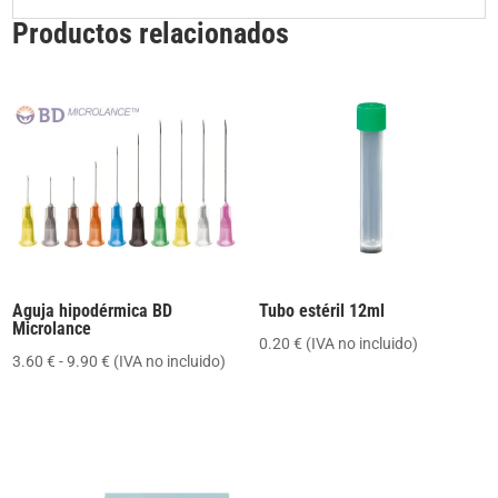
Productos relacionados
Aguja hipodérmica BD
Tubo estéril 12ml
Microlance
0.20
€
(IVA no incluido)
Rango
3.60
€
-
9.90
€
(IVA no incluido)
de
precios:
desde
3.60 €