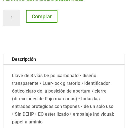
Llave
Comprar
3
vías
BD
Connecta
Plus
Descripción
C/100
cantidad
Llave de 3 vías De policarbonato • diseño
transparente • Luer-lock giratorio • identificador
óptico claro de la posición de apertura / cierre
(direcciones de flujo marcadas) • todas las
entradas protegidas con tapones • de un solo uso
• Sin DEHP • EO esterilizado • embalaje individual:
papel-aluminio