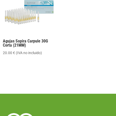
hasta
9.90 €
Agujas Sopira Carpule 30G
Corta (21MM)
20.00
€
(IVA no incluido)