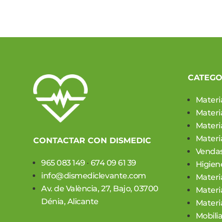
CATEGO
Materi
Materi
Materia
Materia
CONTACTAR CON DISMEDIC
Vendas
965 083 149
·
674 09 61 39
Higien
info@dismediclevante.com
Materi
Av. de València, 27, Bajo, 03700
Materi
Dénia, Alicante
Materi
Mobilia