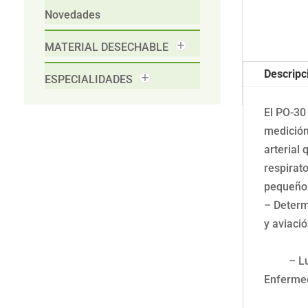
Novedades
MATERIAL DESECHABLE
Descripc
ESPECIALIDADES
El PO-30
medición
arterial
respirat
pequeño y
– Determ
y avia
– Di
– Luz 
Enferm
– Estu