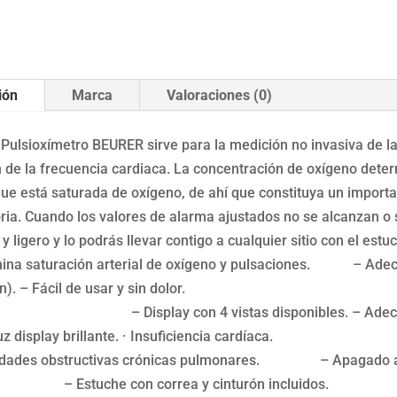
ión
Marca
Valoraciones (0)
 Pulsioxímetro BEURER sirve para la medición no invasiva de la
 de la frecuencia cardiaca. La concentración de oxígeno dete
 que está saturada de oxígeno, de ahí que constituya un import
oria. Cuando los valores de alarma ajustados no se alcanzan o 
 ligero y lo podrás llevar contigo a cualquier sitio con el estuc
ina saturación arterial de oxígeno y pulsaciones. – Adecu
ción). – Fácil de usar y sin dolor. – De 
splay con 4 vistas disponibles. – 
display brillante. · Insuficiencia cardíaca
edades obstructivas crónicas pulmonares. – A
che con correa y cinturón incluidos.