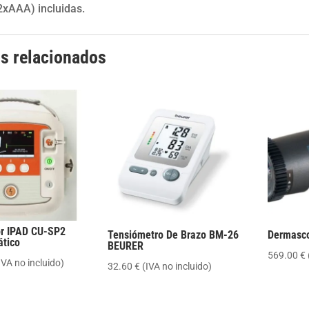
(2xAAA) incluidas.
s relacionados
or IPAD CU-SP2
Tensiómetro De Brazo BM-26
Dermasco
tico
BEURER
569.00
€
IVA no incluido)
32.60
€
(IVA no incluido)