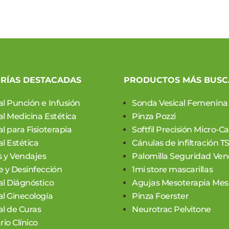
RÍAS DESTACADAS
PRODUCTOS MÁS BUS
al Punción e Infusión
Sonda Vesical Femenina
al Medicina Estética
Pinza Pozzi
l para Fisioterapia
Softfil Precisión Micro-C
l Estética
Cánulas de infiltración T
 y Vendajes
Palomilla Seguridad Ven
e y Desinfección
1mi store mascarillas
al Diágnóstico
Agujas Mesoterapia Meso
al Ginecología
Pinza Foerster
al de Curas
Neurotrac Pelvitone
rio Clínico