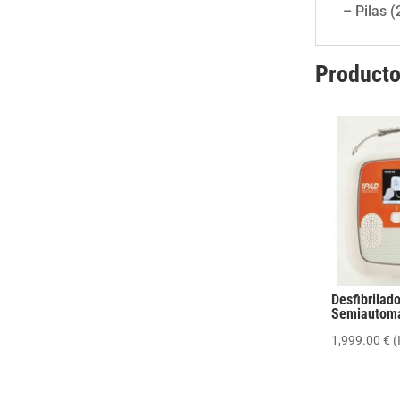
– Pilas 
Producto
Desfibrilad
Semiautomá
1,999.00
€
(