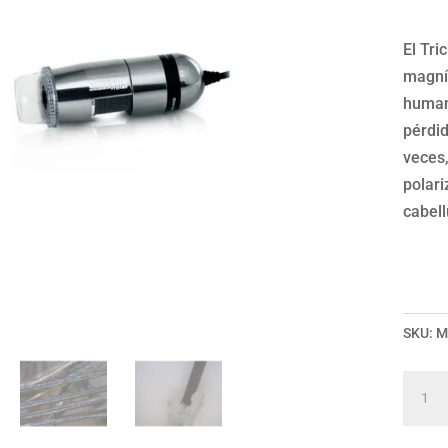
El Tr
magní
humano
pérdid
veces,
polari
cabell
SKU:
M
Trich
HR
Polari