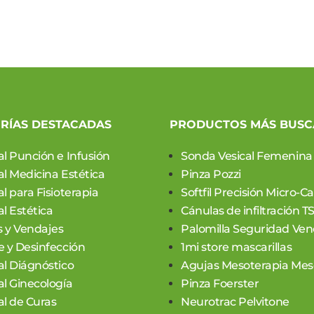
RÍAS DESTACADAS
PRODUCTOS MÁS BUS
al Punción e Infusión
Sonda Vesical Femenina
al Medicina Estética
Pinza Pozzi
l para Fisioterapia
Softfil Precisión Micro-C
l Estética
Cánulas de infiltración T
 y Vendajes
Palomilla Seguridad Ven
e y Desinfección
1mi store mascarillas
al Diágnóstico
Agujas Mesoterapia Meso
al Ginecología
Pinza Foerster
al de Curas
Neurotrac Pelvitone