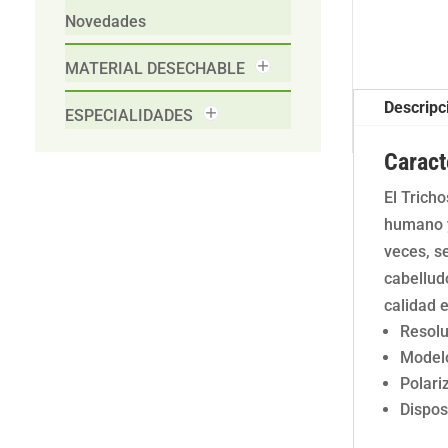
Novedades
MATERIAL DESECHABLE
Descripc
ESPECIALIDADES
Caract
El Trich
humano y 
veces, se
cabellud
calidad 
Resolu
Modelo
Polari
Dispos