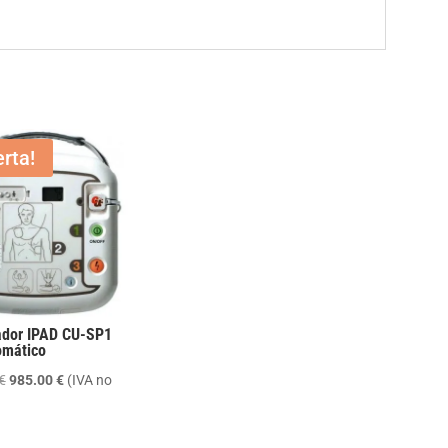
erta!
lador IPAD CU-SP1
omático
El
El
€
985.00
€
(IVA no
precio
precio
original
actual