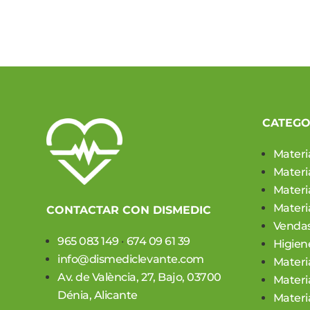
CATEGO
Materi
Materi
Materia
Materia
CONTACTAR CON DISMEDIC
Vendas
965 083 149
·
674 09 61 39
Higien
info@dismediclevante.com
Materi
Av. de València, 27, Bajo, 03700
Materi
Dénia, Alicante
Materi