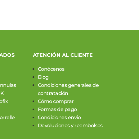
era:
es:
1,260.00 €.
985.00 €.
CADOS
ATENCIÓN AL CLIENTE
Conócenos
Blog
annulas
Condiciones generales de
SK
contratación
ofix
Cómo comprar
Formas de pago
rrelle
Condiciones envio
Devoluciones y reembolsos