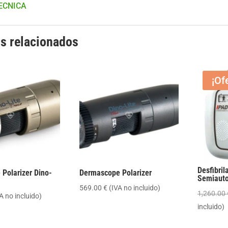
ECNICA
s relacionados
¡Of
Desfibri
 Polarizer Dino-
Dermascope Polarizer
Semiaut
569.00
€
(IVA no incluido)
1,260.00
A no incluido)
incluido)