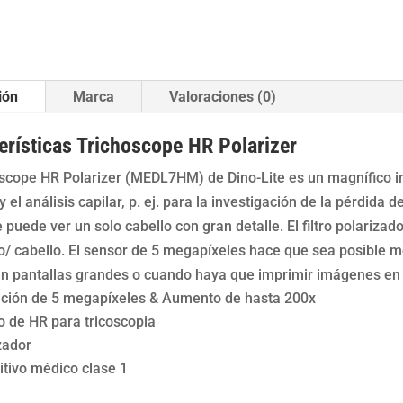
Dino-
Lite
canti
ión
Marca
Valoraciones (0)
erísticas Trichoscope HR Polarizer
oscope HR Polarizer (MEDL7HM) de Dino-Lite es un magnífico i
el análisis capilar, p. ej. para la investigación de la pérdida
 puede ver un solo cabello con gran detalle. El filtro polarizad
o/ cabello. El sensor de 5 megapíxeles hace que sea posible 
en pantallas grandes o cuando haya que imprimir imágenes e
ción de 5 megapíxeles & Aumento de hasta 200x
 de HR para tricoscopia
zador
itivo médico clase 1