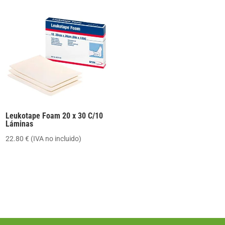
desde
0.95 €
hasta
2.70 €
Leukotape Foam 20 x 30 C/10
Láminas
22.80
€
(IVA no incluido)