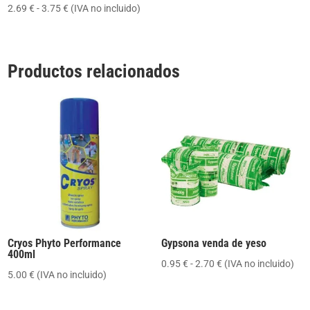
Rango
2.69
€
-
3.75
€
(IVA no incluido)
de
precios:
desde
Productos relacionados
2.69 €
hasta
3.75 €
Cryos Phyto Performance
Gypsona venda de yeso
400ml
Rango
0.95
€
-
2.70
€
(IVA no incluido)
5.00
€
(IVA no incluido)
de
precios: