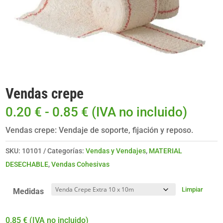
Vendas crepe
Rango
0.20
€
-
0.85
€
(IVA no incluido)
de
Vendas crepe: Vendaje de soporte, fijación y reposo.
precios:
desde
SKU:
10101
Categorías:
Vendas y Vendajes
,
MATERIAL
0.20 €
DESECHABLE
,
Vendas Cohesivas
hasta
0.85 €
Limpiar
Medidas
0.85
€
(IVA no incluido)