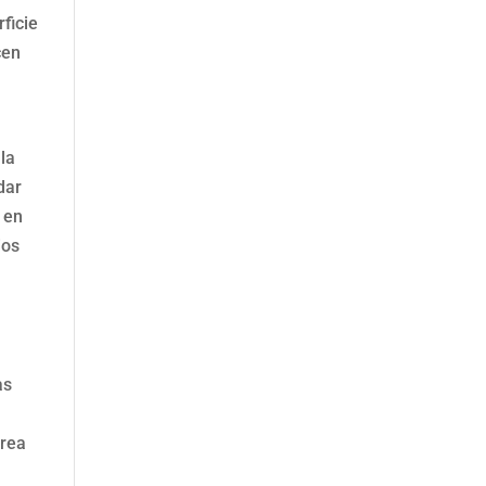
ficie
cen
 la
dar
 en
ios
as
crea