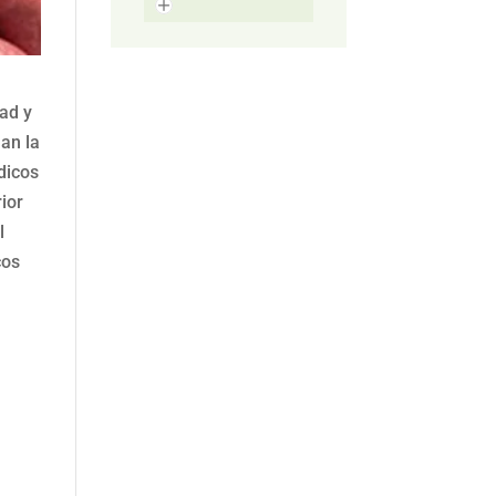
ad y
an la
dicos
ior
l
cos