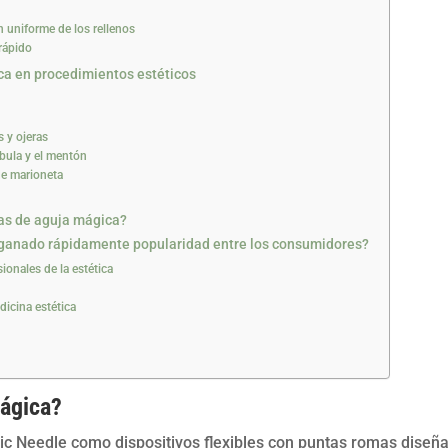
n uniforme de los rellenos
rápido
ca en procedimientos estéticos
s y ojeras
íbula y el mentón
de marioneta
las de aguja mágica?
 ganado rápidamente popularidad entre los consumidores?
ionales de la estética
dicina estética
mágica?
agic Needle como dispositivos flexibles con puntas romas diseñ