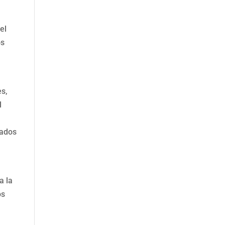
el
os
es,
l
s
nados
a la
os